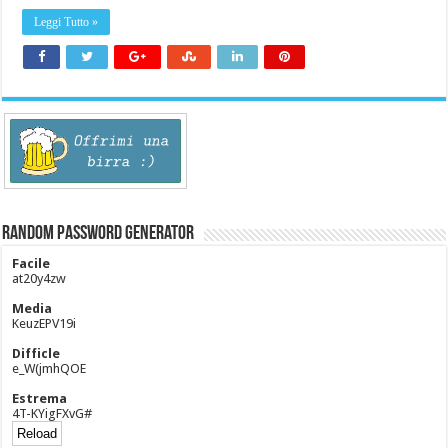
Leggi Tutto »
Random Password Generator
Facile
at20y4zw
Media
KeuzEPV19i
Difficle
e_W(jmhQOE
Estrema
4T-KYigFXvG#