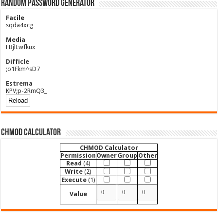
Random Password Generator
Facile
sqda4xcg
Media
FBjlLwfkux
Difficle
;o1Fkm^sD7
Estrema
KPV;p-2RmQ3_
CHMOD Calculator
CHMOD Calculator
Permission
Owner
Group
Other
Read
(4)
Write
(2)
Execute
(1)
Value