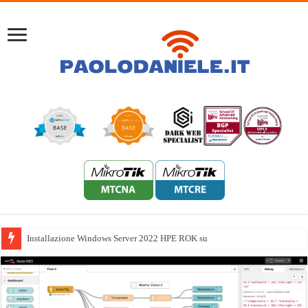
Installazione Windows Server 2022 HPE ROK su Proxmox