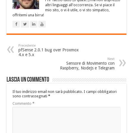
PHP faccio tutto (o quasi...) ma non disprezzo
altri linguaggi all'occorrenza. Se vi piace il
mio sito, o vi è utile, o vi sto simpatico,
offritemi una birra!
Precedente
pfSense 2.0.1 bug over Proxmox
4.x e 5.x
Next
Sensore di Movimento con
Raspberry, NodeJs e Telegram
Lascia un commento
Il tuo indirizzo email non sarà pubblicato.
I campi obbligatori
sono contrassegnati
*
Commento
*