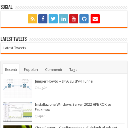
Social
Latest Tweets
Latest Tweets
Recenti
Popolari
Commenti
Tags
Juniper Howto – IPv6 su IPv4 Tunnel
Lug.04
Installazione Windows Server 2022 HPE ROK su
Proxmox
Apr.15
Cisco Router – Configurazione di default al reboot