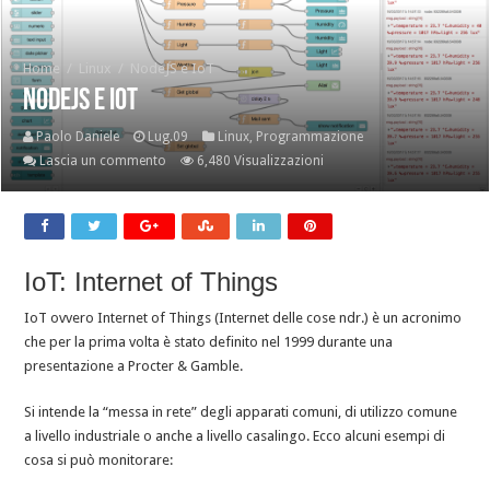
Home
/
Linux
/
NodeJS e IoT
NodeJS e IoT
Paolo Daniele
Lug.09
Linux
,
Programmazione
Lascia un commento
6,480 Visualizzazioni
IoT: Internet of Things
IoT ovvero Internet of Things (Internet delle cose ndr.) è un acronimo
che per la prima volta è stato definito nel 1999 durante una
presentazione a Procter & Gamble.
Si intende la “messa in rete” degli apparati comuni, di utilizzo comune
a livello industriale o anche a livello casalingo. Ecco alcuni esempi di
cosa si può monitorare: