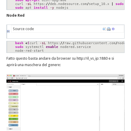
sudo
apt-get
 dist-upgrade

curl 
-sL
 https:
//
deb.nodesource.com
/
setup_10.x 
|
sudo
-E
sudo
 apt 
install
-y
 nodejs
Node Red
Source code
bash
<
(
curl 
-sL
 https:
//
raw.githubusercontent.com
/
node-r
sudo
 systemctl 
enable
 nodered.service

node-red-start
Fatto questo basta andare da browser su http://il_vs_ip:1880 e si
aprirà una maschera del genere: