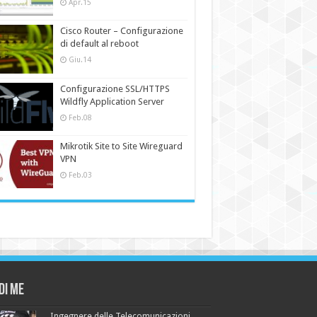
Apr.15
Cisco Router – Configurazione
di default al reboot
Giu.14
Configurazione SSL/HTTPS
Wildfly Application Server
Feb.08
Mikrotik Site to Site Wireguard
VPN
Feb.03
di me
Ingegnere delle Telecomunicazioni,