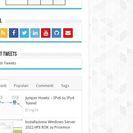
l
t Tweets
st Tweets
enti
Popolari
Commenti
Tags
Juniper Howto – IPv6 su IPv4
Tunnel
Lug.04
Installazione Windows Server
2022 HPE ROK su Proxmox