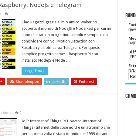
Raspberry, NodeJs e Telegram
e
1
Rand
Ciao Ragazzi, grazie al mio amico Walter ho
Faci
scoperto il mondo di NodeJS e Node Red per cui mi
rjev
sono dilettato in progettino semplice semplice da
Med
condividere con voi: Motion Detection con
Daj
Raspberry e notifica via Telegram. Per questo
Diff
semplice progetto serve: – Raspberry Pi con
-YB
installato NodeJS e Node …
Est
N?D
Leggi Tutto »
 +
Stumbleupon
LinkedIn
Pinterest
CHMO
azione
0
IoT: Internet of Things IoT ovvero Internet of
Things (Internet delle cose ndr.) è un acronimo che
per la prima volta è stato definito nel 1999 durante