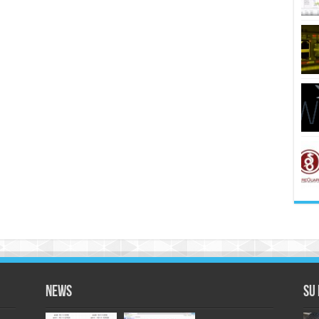
News
Su 