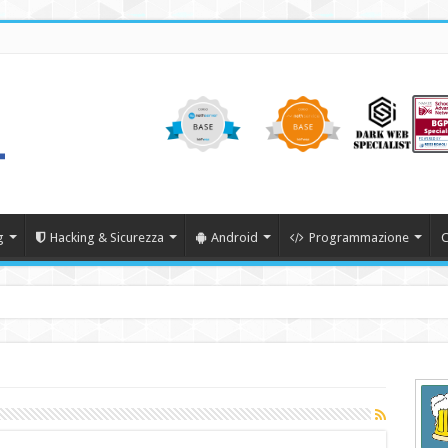
g
Hacking & Sicurezza
Android
Programmazione
C
22