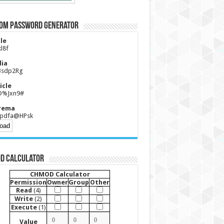
om Password Generator
le
kl8f
ia
Bsdp2Rg
icle
D%Jxn9#
rema
pdfa@HPsk
D Calculator
CHMOD Calculator
Permission
Owner
Group
Other
Read
(4)
Write
(2)
Execute
(1)
Value