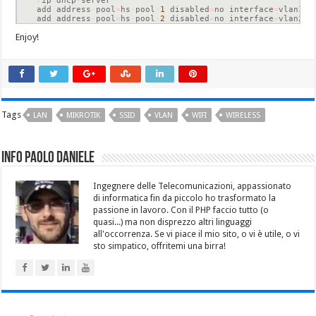
/
ip dhcp
-
server 

add address
-
pool
=
hs
-
pool
-
1
 disabled
=
no interface
=
vlan10 
add address
-
pool
=
hs
-
pool
-
2
 disabled
=
no interface
=
vlan20 
Enjoy!
Tags
LAN
MIKROTIK
SSID
VLAN
WIFI
WIRELESS
Info Paolo Daniele
Ingegnere delle Telecomunicazioni, appassionato
di informatica fin da piccolo ho trasformato la
passione in lavoro. Con il PHP faccio tutto (o
quasi...) ma non disprezzo altri linguaggi
all'occorrenza. Se vi piace il mio sito, o vi è utile, o vi
sto simpatico, offritemi una birra!