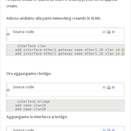
creato.
Adesso andiamo alla parte networking creando le VLAN:
Source code
/
interface vlan

add interface
=
ether1
-
gateway name
=
ether1.10 vlan
-
id
=
10
add interface
=
ether1
-
gateway name
=
ether1.20 vlan
-
id
=
20
Ora aggiungiamo i bridge:
Source code
/
interface bridge

add name
=
vlan10

add name
=
vlan20
Aggiungiamo le interfacce ai bridge:
Source code