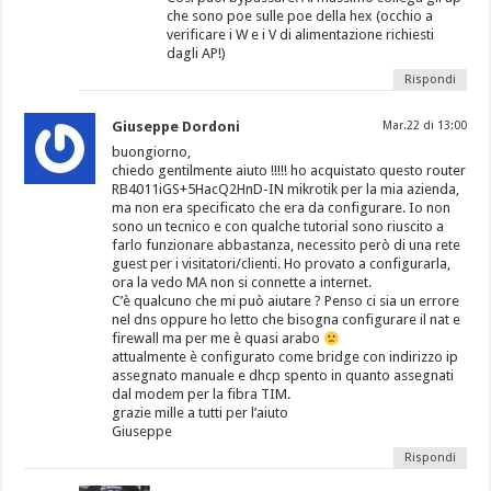
che sono poe sulle poe della hex (occhio a
verificare i W e i V di alimentazione richiesti
dagli AP!)
Rispondi
Giuseppe Dordoni
Mar.22 di 13:00
buongiorno,
chiedo gentilmente aiuto !!!!! ho acquistato questo router
RB4011iGS+5HacQ2HnD-IN mikrotik per la mia azienda,
ma non era specificato che era da configurare. Io non
sono un tecnico e con qualche tutorial sono riuscito a
farlo funzionare abbastanza, necessito però di una rete
guest per i visitatori/clienti. Ho provato a configurarla,
ora la vedo MA non si connette a internet.
C’è qualcuno che mi può aiutare ? Penso ci sia un errore
nel dns oppure ho letto che bisogna configurare il nat e
firewall ma per me è quasi arabo
attualmente è configurato come bridge con indirizzo ip
assegnato manuale e dhcp spento in quanto assegnati
dal modem per la fibra TIM.
grazie mille a tutti per l’aiuto
Giuseppe
Rispondi