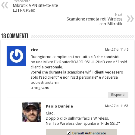
Precedente
Mikrotik VPN site-to-site
L2TP/IPSec
Next
Scansione remota reti Wireless
con Mikrotik
18 Commenti
ciro
Mar.27 di 11:45
Buongiorno complimenti per tutto ciò che condividi.
ho una MikroTik RouterBOARD 951Ui-2HnD con n°2 ssid
clienti e personale.
vorrei che durante la scansione wifi i clienti vedessero
solo l’ssd clienti” e non l’ssd personale” e viceversa
potresti aiutarmi
ti ringrazio
Rispondi
Paolo Daniele
Mar.27 di 11:53
Ciao,
Doppio click sull’interfaccia Wireless.
Nel Tab Wireless devi spuntare “Hide SSID”