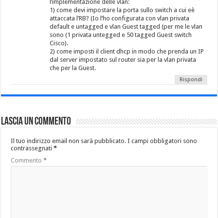
l’implementazione delle vlan:
1) come devi impostare la porta sullo switch a cui eè
attaccata l’RB? (Io l’ho configurata con vlan privata
default e untagged e vlan Guest tagged (per me le vlan
sono (1 privata untegged e 50 tagged Guest switch
Cisco).
2) come imposti il client dhcp in modo che prenda un IP
dal server impostato sul router sia per la vlan privata
che per la Guest.
Rispondi
Lascia un commento
Il tuo indirizzo email non sarà pubblicato.
I campi obbligatori sono
contrassegnati
*
Commento
*