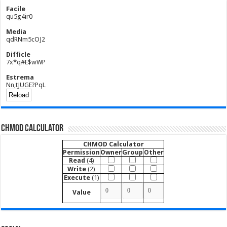
Facile
qu5g4ir0
Media
qdRNm5cOJ2
Difficle
7x*q#E$wWP
Estrema
Nn,tJUGE?PqL
CHMOD Calculator
CHMOD Calculator
Permission
Owner
Group
Other
Read
(4)
Write
(2)
Execute
(1)
Value