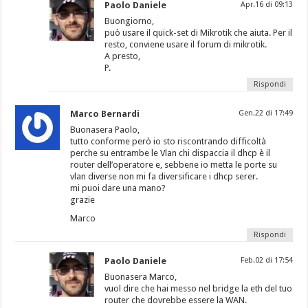
Paolo Daniele
Apr.16 di 09:13
Buongiorno,
può usare il quick-set di Mikrotik che aiuta. Per il
resto, conviene usare il forum di mikrotik.
A presto,
P.
Rispondi
Marco Bernardi
Gen.22 di 17:49
Buonasera Paolo,
tutto conforme però io sto riscontrando difficoltà
perche su entrambe le Vlan chi dispaccia il dhcp è il
router dell’operatore e, sebbene io metta le porte su
vlan diverse non mi fa diversificare i dhcp serer.
mi puoi dare una mano?
grazie
Marco
Rispondi
Paolo Daniele
Feb.02 di 17:54
Buonasera Marco,
vuol dire che hai messo nel bridge la eth del tuo
router che dovrebbe essere la WAN.