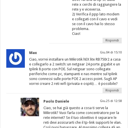
rete x cerchi di raggiungere la
rete y e viceversa.
2) Verifica il ppp lato modem
e collegati con il cavo e vedi
se con il cavo hai lo stesso
problema.
Ciao!
Rispondi
Max
Giu.04 di 15:10
Ciao, vorrei installare un Mikrotik hEX lite RB750r2 a casa
e collegarlo a 2 switch: un netgear 24 porte gigabit e un
tplink 8 porte con POE. Sul netgear sono collegate
periferiche come pc, stampanti e nas mentre sul tplink
sono connessi sulle porte POE 2 access point. Sugli AP
vorrei creare 2 reti wifi (privata e ospiti)… è possibile?
Rispondi
Paolo Daniele
Giu.25 di 12:58
Ciao, se hai già questo a cosa ti serve la
Mikrotik? Vuoi farla come concentratore per la
rete internet? Se il tuo obiettivo è separare le
reti devi assicurarti che il tp-link supporti le vlan.
Così puoi bypassare. Al massimo collega gli ap