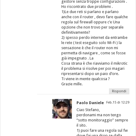
gestore senza troppe configurazioni .
Ho riscontrato due problemi .
1)Le due reti si parlano e parlano
anche con il router , devo fare qualche
regola sul firewall oppure c’e Una
opzione che non trovo per separale
definitivamente?
2) spesso perdo internet da entrambe
le rete ( test eseguito solo Wi-Fi ) la
sensazione è che il router non mi
permetta di navigare , come se fosse
già impegnato . La
Cosa strana è che riavviamo il mikrotic
il problema si risolve per poi magari
ripresentarsi dopo un paio d’ore.
Ti viene in mente qualcosa ?
Grazie mille.
Rispondi
Paolo Daniele
Feb.15 di 12:29
Ciao Stefano,
perdonami ma non tengo
“sotto monitoraggio” sempre
il sito.
1) puoi fare una regola sul fw
dove fai una drop se dalla