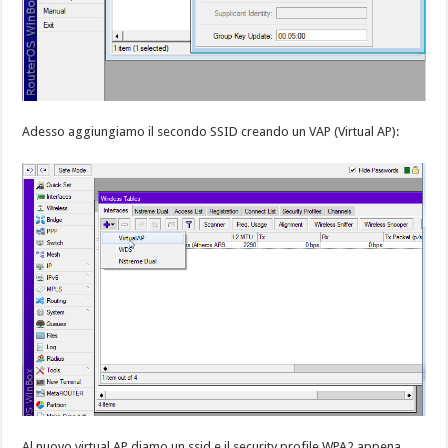
Adesso aggiungiamo il secondo SSID creando un VAP (Virtual AP):
Al nuovo virtual AP diamo un ssid e il security profile WPA2 appena