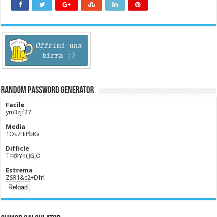
Random Password Generator
Facile
ym3zjf27
Media
1Os7HiPbKa
Difficle
T=@Yn(JG,O
Estrema
ZSR1&c2+Dfr!