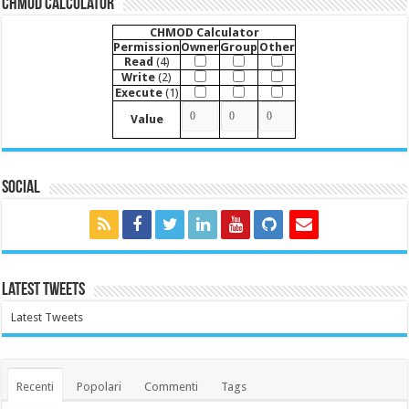
CHMOD Calculator
CHMOD Calculator
Permission
Owner
Group
Other
Read
(4)
Write
(2)
Execute
(1)
Value
Social
Latest Tweets
Latest Tweets
Recenti
Popolari
Commenti
Tags