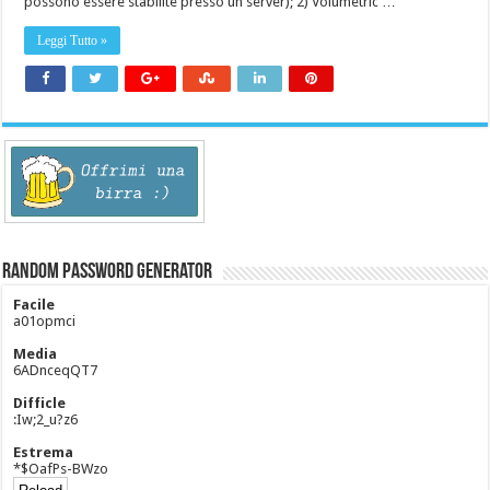
possono essere stabilite presso un server); 2) Volumetric …
Leggi Tutto »
Random Password Generator
Facile
a01opmci
Media
6ADnceqQT7
Difficle
:Iw;2_u?z6
Estrema
*$OafPs-BWzo