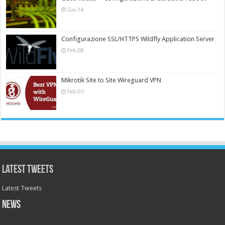
Giu.14
Configurazione SSL/HTTPS Wildfly Application Server
Feb.08
Mikrotik Site to Site Wireguard VPN
Feb.03
Latest Tweets
Latest Tweets
News