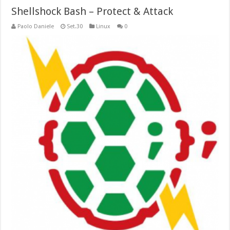
Shellshock Bash – Protect & Attack
Paolo Daniele
Set.30
Linux
0