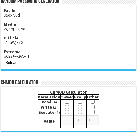
Random Password Generator
Facile
95oxiy6d
Media
vgziopuQ58
Difficle
k^=uW)+:fX
Estrema
pC8s+FK9Wv_$
CHMOD Calculator
CHMOD Calculator
Permission
Owner
Group
Other
Read
(4)
Write
(2)
Execute
(1)
Value