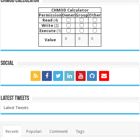
CHMOD Calculator
CHMOD Calculator
Permission
Owner
Group
Other
Read
(4)
Write
(2)
Execute
(1)
Value
Social
Latest Tweets
Latest Tweets
Recenti
Popolari
Commenti
Tags