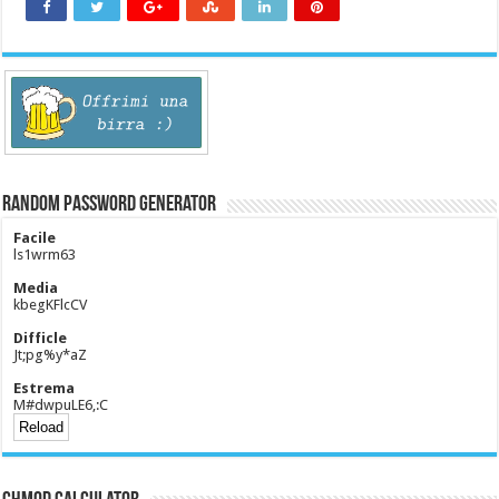
Random Password Generator
Facile
ls1wrm63
Media
kbegKFlcCV
Difficle
Jt;pg%y*aZ
Estrema
M#dwpuLE6,:C