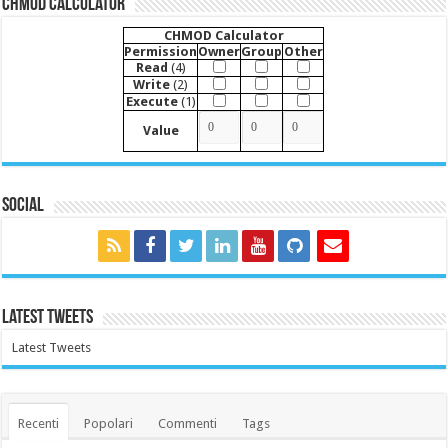
CHMOD Calculator
CHMOD Calculator
Permission
Owner
Group
Other
Read
(4)
Write
(2)
Execute
(1)
Value
Social
Latest Tweets
Latest Tweets
Recenti
Popolari
Commenti
Tags