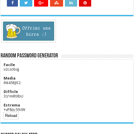
Random Password Generator
Facile
v2czobqj
Media
ihk458JtI2
Difficle
3:)^mR!XbU
Estrema
+vP8i)c59.tW