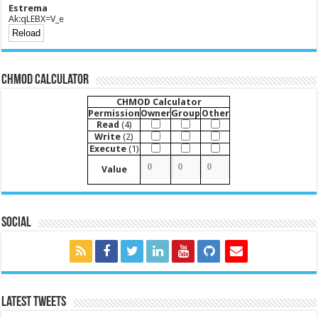
Estrema
Ak:qLEBX=V_e
CHMOD Calculator
CHMOD Calculator
Permission
Owner
Group
Other
Read
(4)
Write
(2)
Execute
(1)
Value
Social
Latest Tweets