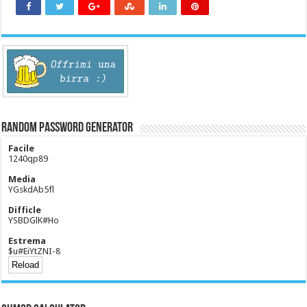
Random Password Generator
Facile
1240qp89
Media
YGskdAb5fl
Difficle
YSBDGlK#Ho
Estrema
$u#EiYtZNI-8