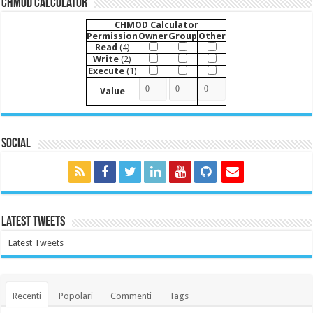
CHMOD Calculator
CHMOD Calculator
Permission
Owner
Group
Other
Read
(4)
Write
(2)
Execute
(1)
Value
Social
Latest Tweets
Latest Tweets
Recenti
Popolari
Commenti
Tags