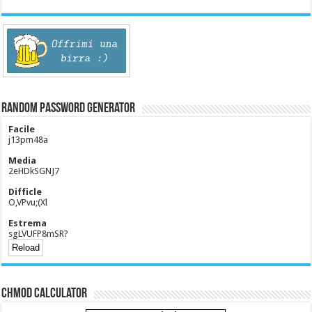
Random Password Generator
Facile
j13pm48a
Media
2eHDkSGNJ7
Difficle
O,VPvu;(Xl
Estrema
sgLVUFP8mSR?
CHMOD Calculator