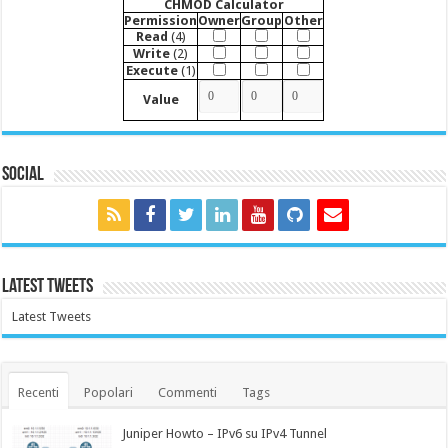
CHMOD Calculator
Permission
Owner
Group
Other
Read
(4)
Write
(2)
Execute
(1)
Value
Social
Latest Tweets
Latest Tweets
Recenti
Popolari
Commenti
Tags
Juniper Howto – IPv6 su IPv4 Tunnel