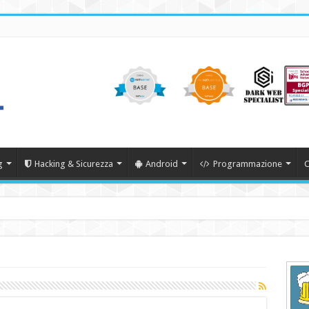
g
Hacking & Sicurezza
Android
Programmazione
C
22