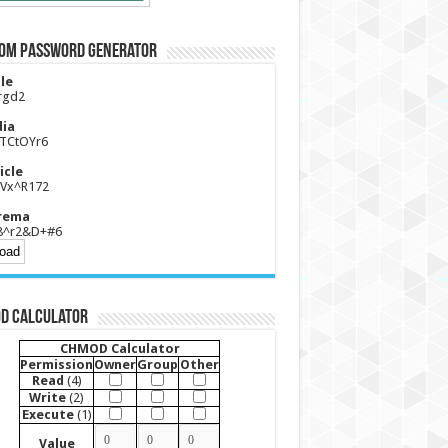
om Password Generator
le
rgd2
ia
TCtOYr6
icle
Vx^R172
rema
8^r2&D+#6
D Calculator
CHMOD Calculator
Permission
Owner
Group
Other
Read
(4)
Write
(2)
Execute
(1)
Value