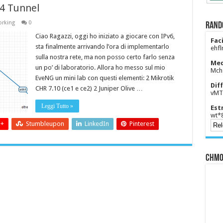
v4 Tunnel
orking
0
Rand
Ciao Ragazzi, oggi ho iniziato a giocare con IPv6,
Faci
sta finalmente arrivando l’ora di implementarlo
ehfl
sulla nostra rete, ma non posso certo farlo senza
Med
un po’ di laboratorio. Allora ho messo sul mio
Mch
EveNG un mini lab con questi elementi: 2 Mikrotik
Diff
CHR 7.10 (ce1 e ce2) 2 Juniper Olive …
vMT
Leggi Tutto »
Est
wt*
 +
Stumbleupon
LinkedIn
Pinterest
CHMO