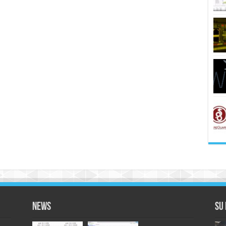
News
Su 