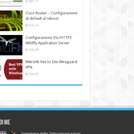
Apr.15
Cisco Router – Configurazione
di default al reboot
Giu.14
Configurazione SSL/HTTPS
Wildfly Application Server
Feb.08
Mikrotik Site to Site Wireguard
VPN
Feb.03
di me
Ingegnere delle Telecomunicazioni,