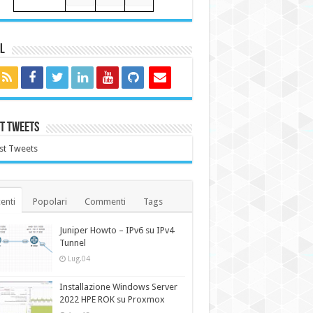
l
t Tweets
st Tweets
enti
Popolari
Commenti
Tags
Juniper Howto – IPv6 su IPv4
Tunnel
Lug.04
Installazione Windows Server
2022 HPE ROK su Proxmox