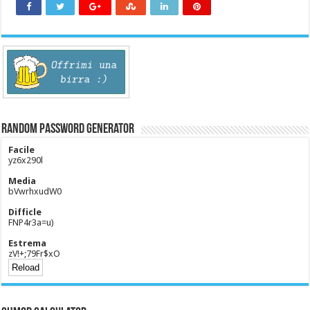
Random Password Generator
Facile
yz6x290l
Media
bVwrhxudW0
Difficle
FNP4r3a=u)
Estrema
zV!+;79Fr$xO