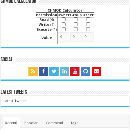
CHMOD Calculator
CHMOD Calculator
Permission
Owner
Group
Other
Read
(4)
Write
(2)
Execute
(1)
Value
Social
Latest Tweets
Latest Tweets
Recenti
Popolari
Commenti
Tags