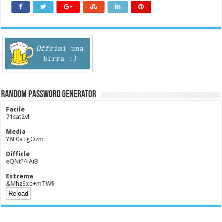
Random Password Generator
Facile
71sat2vl
Media
Y8E0aTgOzm
Difficle
eQNt?^lAiB
Estrema
&MhzSxe+mTW$