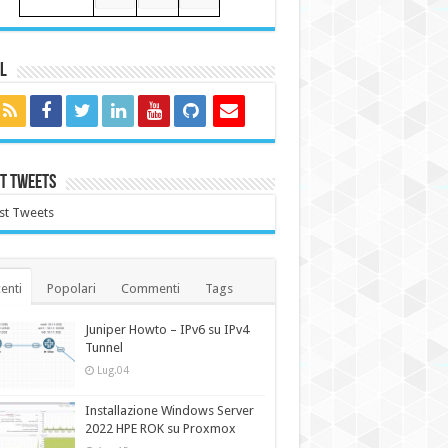
l
t Tweets
st Tweets
enti
Popolari
Commenti
Tags
Juniper Howto – IPv6 su IPv4
Tunnel
Lug.04
Installazione Windows Server
2022 HPE ROK su Proxmox