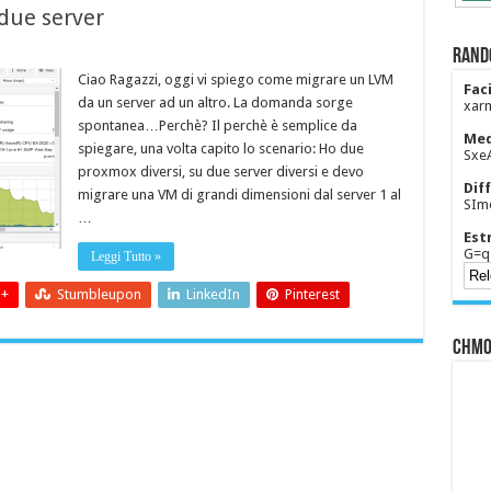
due server
Rand
Ciao Ragazzi, oggi vi spiego come migrare un LVM
Faci
da un server ad un altro. La domanda sorge
xar
spontanea…Perchè? Il perchè è semplice da
Med
spiegare, una volta capito lo scenario: Ho due
Sxe
proxmox diversi, su due server diversi e devo
Diff
migrare una VM di grandi dimensioni dal server 1 al
SIm
…
Est
G=q
Leggi Tutto »
 +
Stumbleupon
LinkedIn
Pinterest
CHMO