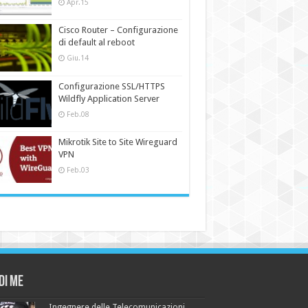
Apr.15
Cisco Router – Configurazione
di default al reboot
Giu.14
Configurazione SSL/HTTPS
Wildfly Application Server
Feb.08
Mikrotik Site to Site Wireguard
VPN
Feb.03
di me
Ingegnere delle Telecomunicazioni,