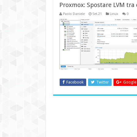
Proxmox: Spostare LVM tra 
Paolo Daniele
Set.21
Linux
0
Facebook
Twitter
Google