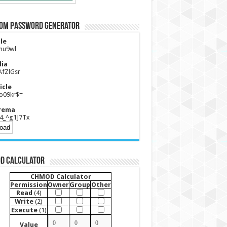
om Password Generator
le
mu9wl
ia
AfZlGsr
icle
o09kr$=
rema
4_^g1J7Tx
D Calculator
CHMOD Calculator
Permission
Owner
Group
Other
Read
(4)
Write
(2)
Execute
(1)
Value