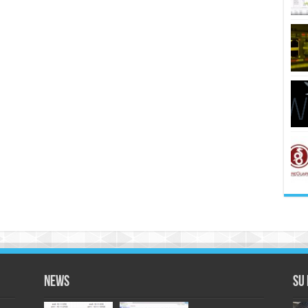
News
Su 