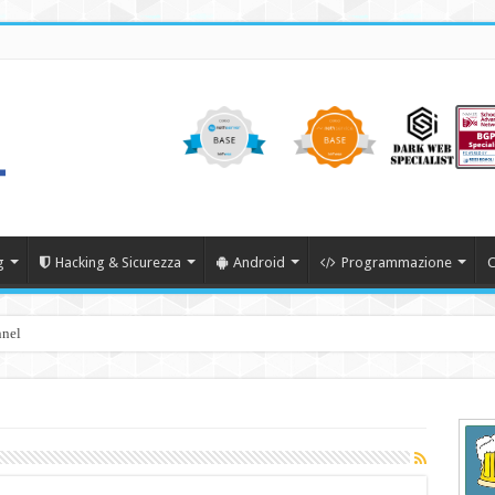
g
Hacking & Sicurezza
Android
Programmazione
C
nnel