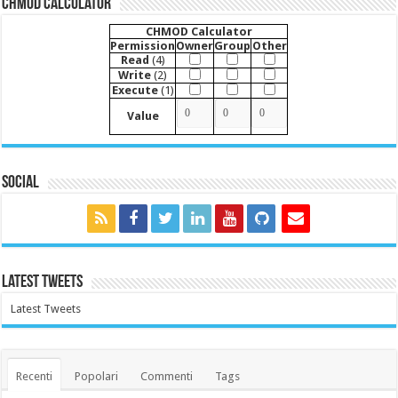
CHMOD Calculator
CHMOD Calculator
Permission
Owner
Group
Other
Read
(4)
Write
(2)
Execute
(1)
Value
Social
Latest Tweets
Latest Tweets
Recenti
Popolari
Commenti
Tags