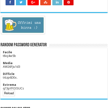
Random Password Generator
Facile
t8oj4w5b
Media
AW26FJu1d3
Difficle
t4:zp6DEx.
Estrema
q?3pYFOISUCs