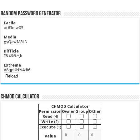
Random Password Generator
Facile
or63mw05
Media
gyQawIARLN
Difficle
E&46i9.^,k
Estrema
#8qpUN*i4rR6
CHMOD Calculator
CHMOD Calculator
Permission
Owner
Group
Other
Read
(4)
Write
(2)
Execute
(1)
Value