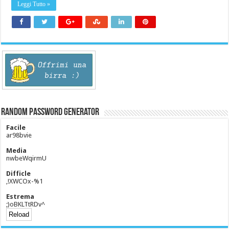
Leggi Tutto »
Random Password Generator
Facile
ar98bvie
Media
nwbeWqirmU
Difficle
,!XWCOx-%1
Estrema
;)oBKLTtRDv^