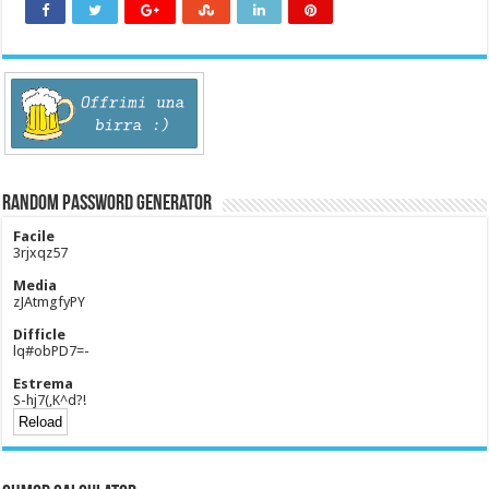
Random Password Generator
Facile
3rjxqz57
Media
zJAtmgfyPY
Difficle
lq#obPD7=-
Estrema
S-hj7(,K^d?!