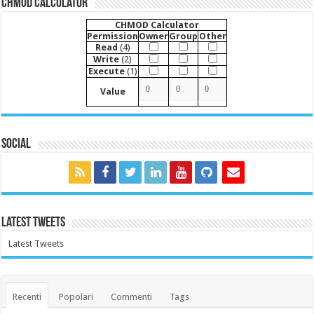
CHMOD Calculator
CHMOD Calculator
Permission
Owner
Group
Other
Read
(4)
Write
(2)
Execute
(1)
Value
Social
Latest Tweets
Latest Tweets
Recenti
Popolari
Commenti
Tags