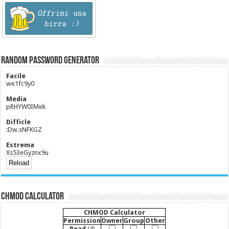
Random Password Generator
Facile
we1fc9y0
Media
pRHYW0IMek
Difficle
:Dw.sNFKGZ
Estrema
Xs53eGyznx9u
CHMOD Calculator
CHMOD Calculator
Permission
Owner
Group
Other
Read
(4)