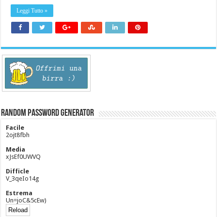
Leggi Tutto »
Random Password Generator
Facile
2ojt8fbh
Media
xJsEf0UWVQ
Difficle
V_3qeIo14g
Estrema
Un=joC&5cEw)