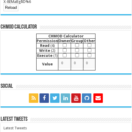
X-8EMaBg$D%6
CHMOD Calculator
CHMOD Calculator
Permission
Owner
Group
Other
Read
(4)
Write
(2)
Execute
(1)
Value
Social
Latest Tweets
Latest Tweets