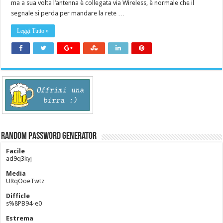
ma a sua volta l’antenna è collegata via Wireless, è normale che il
segnale si perda per mandare la rete …
Leggi Tutto »
Random Password Generator
Facile
ad9q3kyj
Media
URqOoeTwtz
Difficle
s%8PB94-e0
Estrema