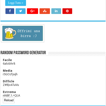
Leggi Tutto »
Random Password Generator
Facile
6alobhr8
Media
i5GOzfyvjh
Difficle
Z#8)v4TaVu
Estrema
nN8P,1.=Q!;A