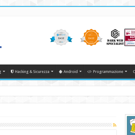
g
Hacking & Sicurezza
Android
Programmazione
C
22