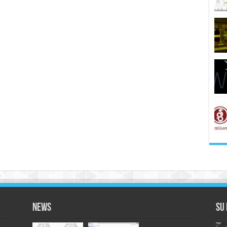
News
Su 