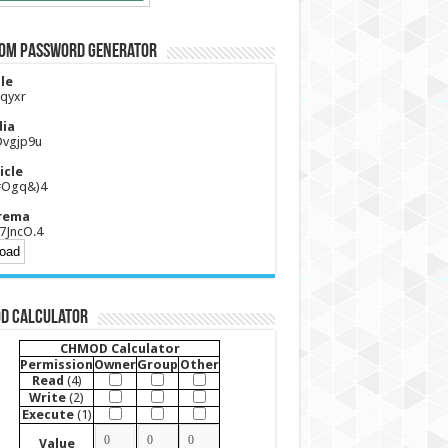
om Password Generator
le
qyxr
ia
Dvgjp9u
icle
#Ogq&)4
rema
17JncO.4
D Calculator
CHMOD Calculator
Permission
Owner
Group
Other
Read
(4)
Write
(2)
Execute
(1)
Value