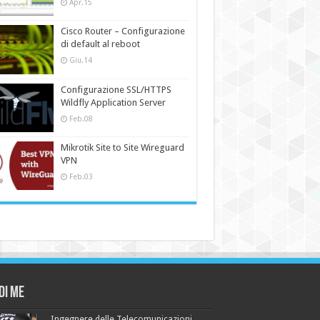
Apr.15
Cisco Router – Configurazione
di default al reboot
Giu.14
Configurazione SSL/HTTPS
Wildfly Application Server
Feb.08
Mikrotik Site to Site Wireguard
VPN
Feb.03
di me
Ingegnere delle Telecomunicazioni,