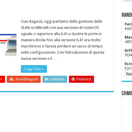
Rand
Ciao Ragazzi, oggi parliamo della gestione delle
Faci
VLAN su Mikrotik con una versione di routerOS
eid2
uguale o superiore alla 6.41.x Gestire le porte in
Med
maniera ibrida fino alla versione 6.41 era molto
s8F
macchinoso e faceva perdere un sacco di tempo
Diff
nella configurazione. Con l’introduzione di questa
:FD
nuova versione e il …
Est
X;)i
Leggi Tutto »
 +
Stumbleupon
LinkedIn
Pinterest
CHMO