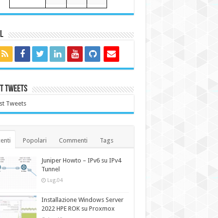
l
t Tweets
st Tweets
enti
Popolari
Commenti
Tags
Juniper Howto – IPv6 su IPv4
Tunnel
Lug.04
Installazione Windows Server
2022 HPE ROK su Proxmox