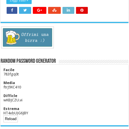
Leggi Tutto »
Random Password Generator
Facile
783fgq0t
Media
ftrJ9XC410
Difficle
wKBJCZU.vi
Estrema
HT4xbU)G6JBY