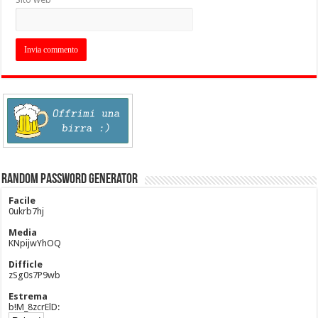
Random Password Generator
Facile
0ukrb7hj
Media
KNpijwYhOQ
Difficle
zSg0s7P9wb
Estrema
b!M_8zcrElD: