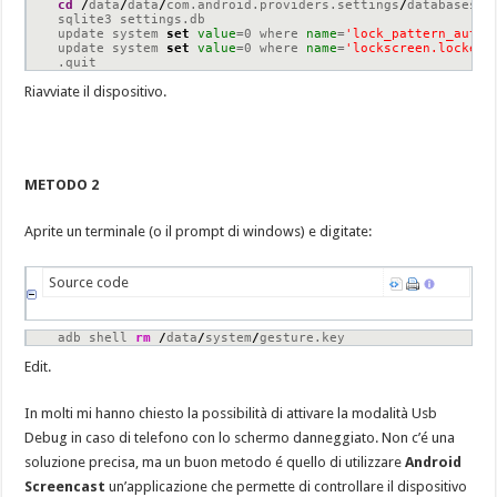
cd
/
data
/
data
/
com.android.providers.settings
/
databases

sqlite3 settings.db

update system 
set
value
=0 where 
name
=
'lock_pattern_autol
update system 
set
value
=0 where 
name
=
'lockscreen.lockedo
.quit
Riavviate il dispositivo.
METODO 2
Aprite un terminale (o il prompt di windows) e digitate:
Source code
adb shell 
rm
/
data
/
system
/
gesture.key
Edit.
In molti mi hanno chiesto la possibilità di attivare la modalità Usb
Debug in caso di telefono con lo schermo danneggiato. Non c’é una
soluzione precisa, ma un buon metodo é quello di utilizzare
Android
Screencast
un’applicazione che permette di controllare il dispositivo