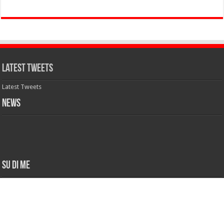
Latest Tweets
Latest Tweets
News
Su di me
Ingegnere delle Telecomunicazioni, appassionato di
informatica fin da piccolo ha trasformato la passione in
lavoro. Sviluppatore PHP e Sistemista Linux