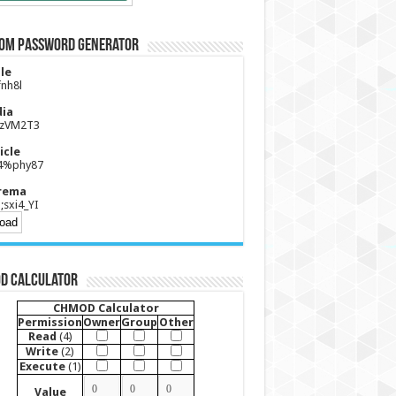
om Password Generator
le
nh8l
ia
ZzVM2T3
icle
4%phy87
rema
;sxi4_YI
D Calculator
CHMOD Calculator
Permission
Owner
Group
Other
Read
(4)
Write
(2)
Execute
(1)
Value