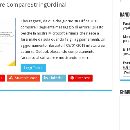
rore CompareStringOrdinal
Rand
Ciao ragazzi, da qualche giorno su Office 2010
Faci
compare il seguente messaggio di errore: Questo
yq4f
perchè la nostra Microsoft è l’unica che riesce a
Med
farsi male da sola quando fa gli aggiornamenti. Un
JIK
aggiornamento rilasciato il 09/01/2018 infatti, crea
Diff
casini su Outlook bloccando completamente
9=^
l’accesso al software e mostrando errori …
Est
eBjT
Leggi Tutto »
 +
Stumbleupon
LinkedIn
Pinterest
CHMO