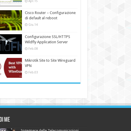
Apr.15
Cisco Router – Configurazione
di default al reboot
Giu.14
Configurazione SSL/HTTPS
Wildfly Application Server
Feb.08
Mikrotik Site to Site Wireguard
VPN
Feb.03
di me
Ingegnere delle Telecomunicazioni,