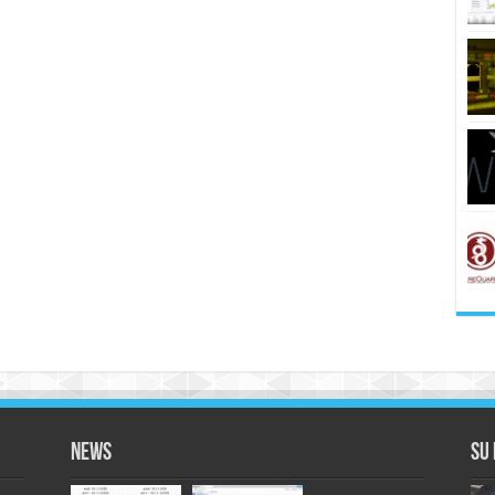
News
Su 