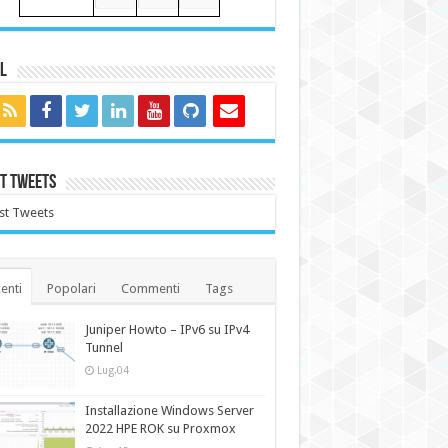
l
t Tweets
st Tweets
enti
Popolari
Commenti
Tags
Juniper Howto – IPv6 su IPv4
Tunnel
Lug.04
Installazione Windows Server
2022 HPE ROK su Proxmox