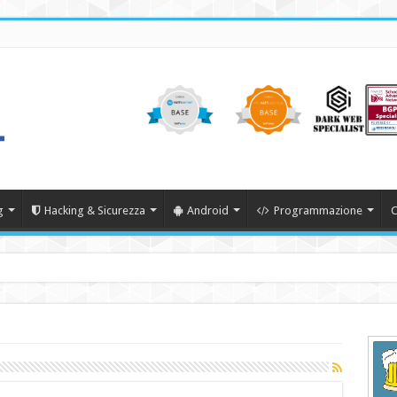
g
Hacking & Sicurezza
Android
Programmazione
C
22