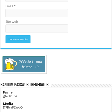
Email
*
Sito web
Random Password Generator
Facile
g6v1xu8e
Media
D7ByaF2WdQ