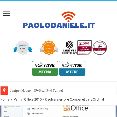
Juniper Howto – IPv6 su IPv4 Tunnel
Home
/
Vari
/
Office 2010 – Risolvere errore CompareStringOrdinal