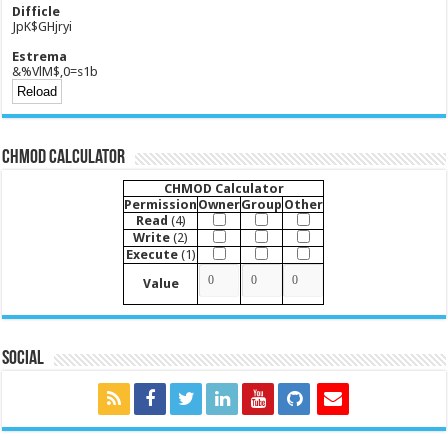
Difficle
JpK$GHjryi
Estrema
&%VlM$,0=s1b
CHMOD Calculator
CHMOD Calculator
Permission
Owner
Group
Other
Read
(4)
Write
(2)
Execute
(1)
Value
Social