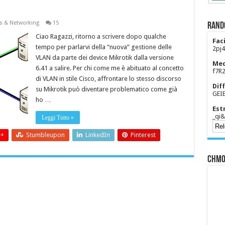
s & Networking
15
Rand
Ciao Ragazzi, ritorno a scrivere dopo qualche
Faci
tempo per parlarvi della “nuova” gestione delle
2pj
VLAN da parte dei device Mikrotik dalla versione
Med
6.41 a salire. Per chi come me è abituato al concetto
f7R
di VLAN in stile Cisco, affrontare lo stesso discorso
Diff
su Mikrotik può diventare problematico come già
GEI
ho …
Est
_qi
Leggi Tutto »
 +
Stumbleupon
LinkedIn
Pinterest
CHMO