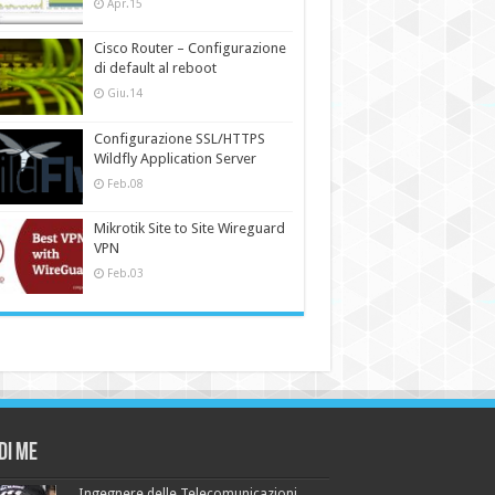
Apr.15
Cisco Router – Configurazione
di default al reboot
Giu.14
Configurazione SSL/HTTPS
Wildfly Application Server
Feb.08
Mikrotik Site to Site Wireguard
VPN
Feb.03
di me
Ingegnere delle Telecomunicazioni,