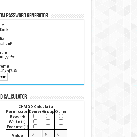
om Password Generator
le
4l5mk
ia
2ixhtmK
icle
BHQy0f#
rema
&#EghJ3(@
D Calculator
CHMOD Calculator
Permission
Owner
Group
Other
Read
(4)
Write
(2)
Execute
(1)
Value