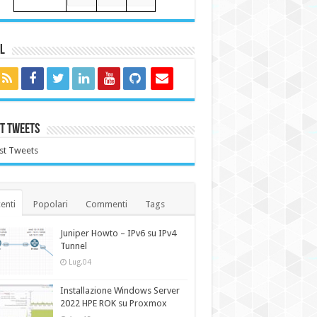
l
t Tweets
st Tweets
enti
Popolari
Commenti
Tags
Juniper Howto – IPv6 su IPv4
Tunnel
Lug.04
Installazione Windows Server
2022 HPE ROK su Proxmox