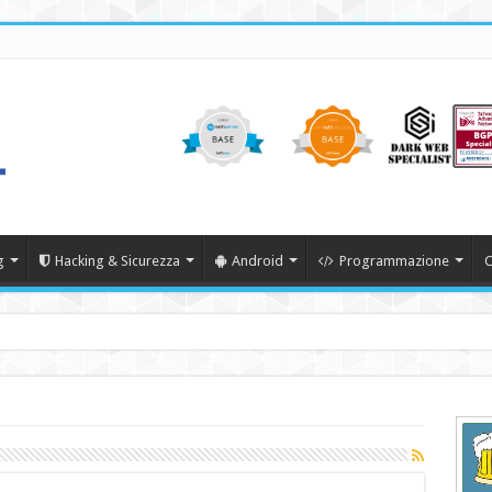
g
Hacking & Sicurezza
Android
Programmazione
C
22