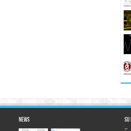
News
Su 