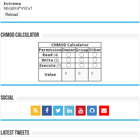
Estrema
NbGBX4*V9ZaT
CHMOD Calculator
CHMOD Calculator
Permission
Owner
Group
Other
Read
(4)
Write
(2)
Execute
(1)
Value
Social
Latest Tweets