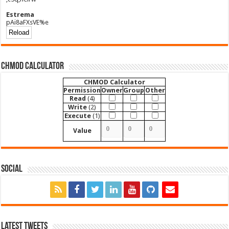
Estrema
pAi8aFXsVE%e
CHMOD Calculator
CHMOD Calculator
Permission
Owner
Group
Other
Read
(4)
Write
(2)
Execute
(1)
Value
Social
Latest Tweets