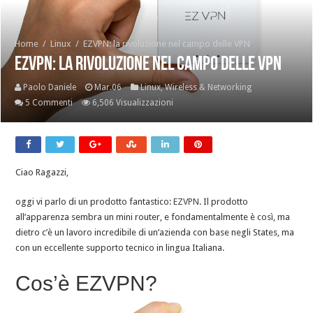
Home
/
Linux
/
EZVPN: la rivoluzione nel campo delle VPN
EZVPN: la rivoluzione nel campo delle VPN
Paolo Daniele
Mar.06
Linux
,
Wireless & Networking
5 Commenti
6,506 Visualizzazioni
Ciao Ragazzi,
oggi vi parlo di un prodotto fantastico:
EZVPN
. Il prodotto
all’apparenza sembra un mini router, e fondamentalmente è così, ma
dietro c’è un lavoro incredibile di un’azienda con base negli States, ma
con un eccellente supporto tecnico in lingua Italiana.
Cos’è EZVPN?