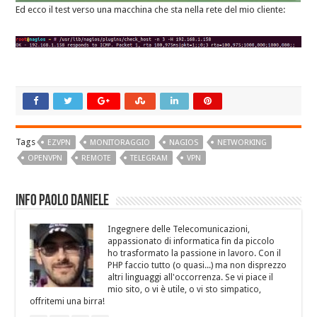
Ed ecco il test verso una macchina che sta nella rete del mio cliente:
Tags
EZVPN
MONITORAGGIO
NAGIOS
NETWORKING
OPENVPN
REMOTE
TELEGRAM
VPN
Info Paolo Daniele
Ingegnere delle Telecomunicazioni,
appassionato di informatica fin da piccolo
ho trasformato la passione in lavoro. Con il
PHP faccio tutto (o quasi...) ma non disprezzo
altri linguaggi all'occorrenza. Se vi piace il
mio sito, o vi è utile, o vi sto simpatico,
offritemi una birra!