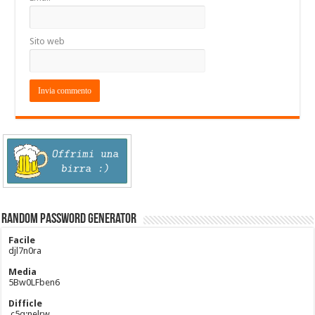
Sito web
Random Password Generator
Facile
djl7n0ra
Media
5Bw0LFben6
Difficle
,c5q;nelrw