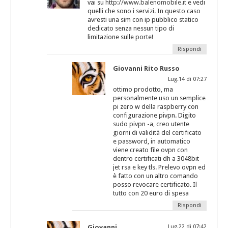
vai su
http://www.balenomobile.it
e vedi
quelli che sono i servizi. In questo caso
avresti una sim con ip pubblico statico
dedicato senza nessun tipo di
limitazione sulle porte!
Rispondi
Giovanni Rito Russo
Lug.14 di 07:27
ottimo prodotto, ma
personalmente uso un semplice
pi zero w della raspberry con
configurazione pivpn. Digito
sudo pivpn -a, creo utente
giorni di validità del certificato
e password, in automatico
viene creato file ovpn con
dentro certificati dh a 3048bit
jet rsa e key tls. Prelevo ovpn ed
è fatto con un altro comando
posso revocare certificato. Il
tutto con 20 euro di spesa
Rispondi
Giovanni
Lug.22 di 07:42