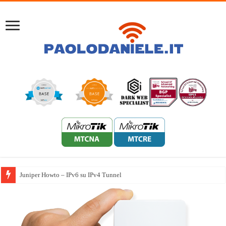
Juniper Howto – IPv6 su IPv4 Tunnel