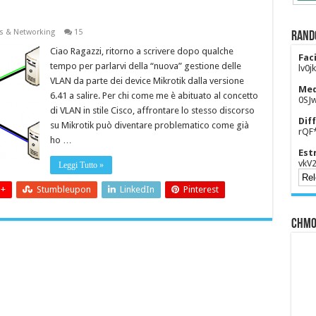
s & Networking
15
Rand
Ciao Ragazzi, ritorno a scrivere dopo qualche
Faci
tempo per parlarvi della “nuova” gestione delle
lv0j
VLAN da parte dei device Mikrotik dalla versione
Med
6.41 a salire. Per chi come me è abituato al concetto
0SJ
di VLAN in stile Cisco, affrontare lo stesso discorso
Diff
su Mikrotik può diventare problematico come già
rQF
ho …
Est
vkV2
Leggi Tutto »
 +
Stumbleupon
LinkedIn
Pinterest
CHMO