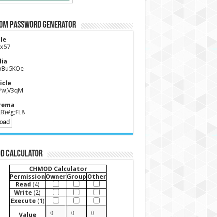
om Password Generator
le
kx57
ia
wBu5KOe
icle
*w,V3qM
rema
B)#g;FL8
D Calculator
CHMOD Calculator
Permission
Owner
Group
Other
Read
(4)
Write
(2)
Execute
(1)
Value