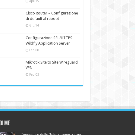
Apr.15
Cisco Router – Configurazione
di default al reboot
Giu.14
Configurazione SSL/HTTPS
Wildfly Application Server
Feb.08
Mikrotik Site to Site Wireguard
VPN
Feb.03
di me
Ingegnere delle Telecomunicazioni,