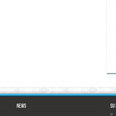
News
Su 