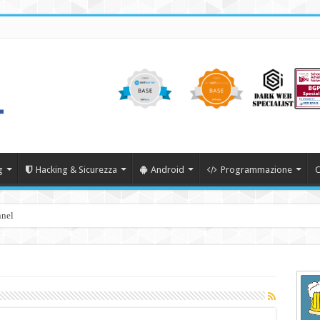
g
Hacking & Sicurezza
Android
Programmazione
C
nnel