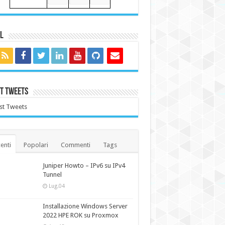
l
t Tweets
st Tweets
enti
Popolari
Commenti
Tags
Juniper Howto – IPv6 su IPv4
Tunnel
Lug.04
Installazione Windows Server
2022 HPE ROK su Proxmox