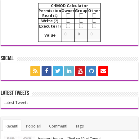
CHMOD Calculator
Permission
Owner
Group
Other
Read
(4)
Write
(2)
Execute
(1)
Value
Social
Latest Tweets
Latest Tweets
Recenti
Popolari
Commenti
Tags
Juniper Howto – IPv6 su IPv4 Tunnel