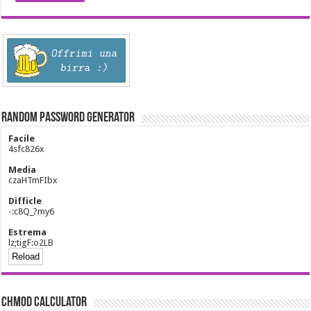
Random Password Generator
Facile
4sfc826x
Media
czaHTmFIbx
Difficle
-:c8Q_?my6
Estrema
lz;tigF:o2LB
CHMOD Calculator