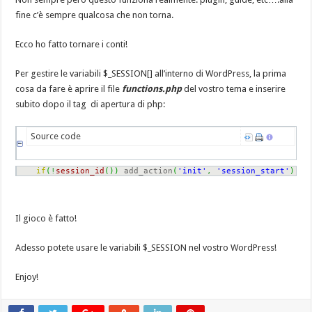
fine c’è sempre qualcosa che non torna.
Ecco ho fatto tornare i conti!
Per gestire le variabili $_SESSION[] all’interno di WordPress, la prima
cosa da fare è aprire il file
functions.php
del vostro tema e inserire
subito dopo il tag di apertura di php:
Source code
if
(
!
session_id
(
)
)
 add_action
(
'init'
,
'session_start'
)
;
Il gioco è fatto!
Adesso potete usare le variabili $_SESSION nel vostro WordPress!
Enjoy!