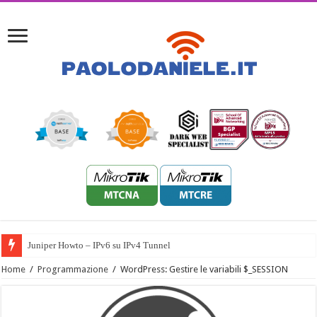
Juniper Howto – IPv6 su IPv4 Tunnel
Home
/
Programmazione
/
WordPress: Gestire le variabili $_SESSION