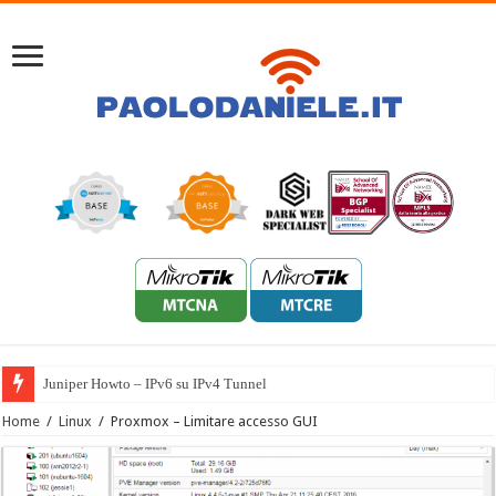
Juniper Howto – IPv6 su IPv4 Tunnel
Home
/
Linux
/
Proxmox – Limitare accesso GUI