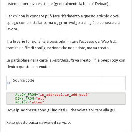
sistema operativo esistente (generalmente la base è Debian).
Per chi non lo conosce può fare riferimento a
questo articolo
dove
spiego come installarlo, ma oggi mi rivolgo a chi già lo conosce e ci
lavora.
Tra le varie funzionalità è possibile limitare l’accesso del Web GUI
tramite un file di configurazione che non esiste, ma va creato.
In particolare nella cartella
/etc/defaults
va creato il file
pveproxy
con
dentro questo contenuto:
Source code
ALLOW_FROM
=
"ip_address1,ip_address2"
DENY_FROM
=
"all"
POLICY
=
"allow"
Dove ip_addressX sono gli indirizzi IP che volete abilitare alla gui.
Fatto questo basta riavviare il servizio: