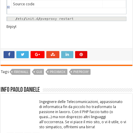
Source code
/
etc
/
init.d
/
pveproxy restart
Enjoy!
Tags
FIREWALL
GUI
PROXMOX
PVEPROXY
Info Paolo Daniele
Ingegnere delle Telecomunicazioni, appassionato
di informatica fin da piccolo ho trasformato la
passione in lavoro. Con il PHP faccio tutto (o
quasi...) ma non disprezzo altri linguaggi
all'occorrenza. Se vi piace il mio sito, o vi è utile, o vi
sto simpatico, offritemi una birra!