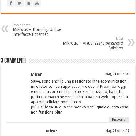
Precedente
Mikrotik – Bonding di due
interfacce Ethernet
Next
Mikrotik – Visualizzare password
Winbox
3 Commenti
Miran
Mag.01 di 14:04
Salve, sono anch’io una passionato in telecomunicazioni,
mi diletto con vari applicativi, tre quali il Proxmox, oggi
è mancata corrente il proxmox si è riavviato, ha fatto
partire le macchine virtuali ma la pagina web oppure da
app del cellulare non accedo
più. Hai forse tu qualche motivo per il quale questa cosa
non funziona più?
Rispondi
Miran
Mag.01 di 14:12