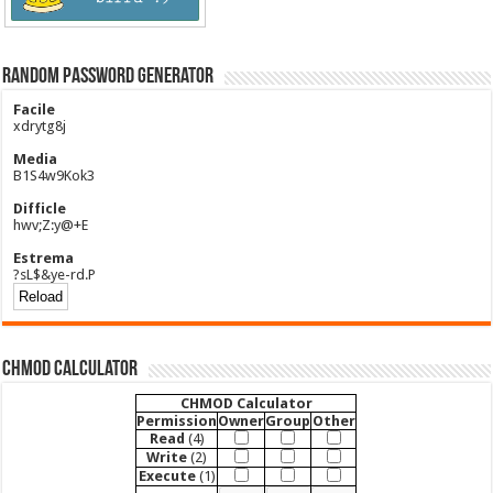
Random Password Generator
Facile
xdrytg8j
Media
B1S4w9Kok3
Difficle
hwv;Z:y@+E
Estrema
?sL$&ye-rd.P
CHMOD Calculator
CHMOD Calculator
Permission
Owner
Group
Other
Read
(4)
Write
(2)
Execute
(1)