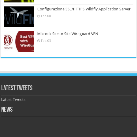
Configurazione SSL/HTTPS Wildfly Application Server
Feb.08
Mikrotik Site to Site Wireguard VPN
Feb.03
Latest Tweets
Latest Tweets
News