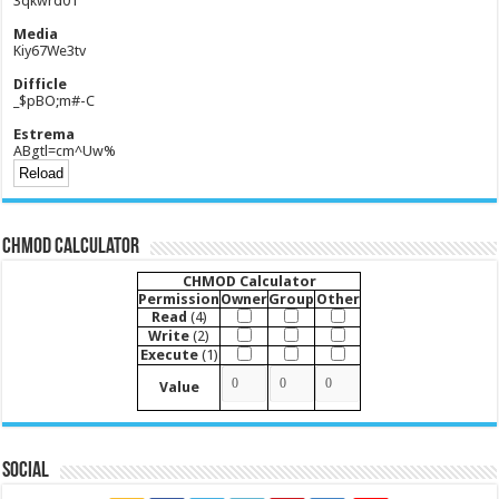
3qkwrd01
Media
Kiy67We3tv
Difficle
_$pBO;m#-C
Estrema
ABgtl=cm^Uw%
CHMOD Calculator
CHMOD Calculator
Permission
Owner
Group
Other
Read
(4)
Write
(2)
Execute
(1)
Value
Social