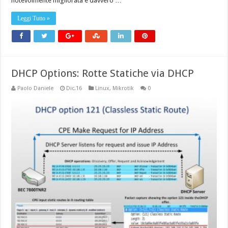
notevolmente migliorata è davvero …
Leggi Tutto »
DHCP Options: Rotte Statiche via DHCP
Paolo Daniele
Dic.16
Linux
,
Mikrotik
0