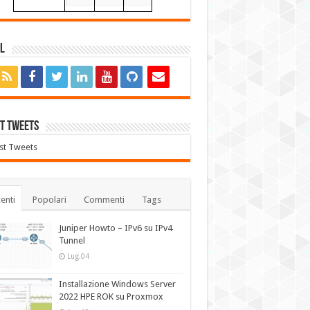
l
t Tweets
st Tweets
enti
Popolari
Commenti
Tags
Juniper Howto – IPv6 su IPv4
Tunnel
Lug.04
Installazione Windows Server
2022 HPE ROK su Proxmox