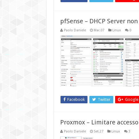
pfSense – DHCP Server non 
Paolo Daniele
Mar.07
Linux
0
Facebook
Twitter
Google
Proxmox – Limitare accesso
Paolo Daniele
Set.27
Linux
3