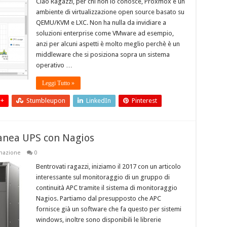
Ciao Ragazzi, per chi non lo conosce, Proxmox è un
ambiente di virtualizzazione open source basato su
QEMU/KVM e LXC. Non ha nulla da invidiare a
soluzioni enterprise come VMware ad esempio,
anzi per alcuni aspetti è molto meglio perchè è un
middleware che si posiziona sopra un sistema
operativo …
Leggi Tutto »
 +
Stumbleupon
LinkedIn
Pinterest
tanea UPS con Nagios
mazione
0
Bentrovati ragazzi, iniziamo il 2017 con un articolo
interessante sul monitoraggio di un gruppo di
continuità APC tramite il sistema di monitoraggio
Nagios. Partiamo dal presupposto che APC
fornisce già un software che fa questo per sistemi
windows, inoltre sono disponibili le librerie