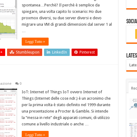
spontanea…Perchè? Il perchè è semplice da
spiegare, una volta capito lo scenario: Ho due
proxmox diversi, su due server diversi e devo
Socia
migrare una VM di grandi dimensioni dal server 1 al
…
Leggi Tutto »
 +
Stumbleupon
LinkedIn
Pinterest
Lates
Late
azione
0
Rec
IoT: Internet of Things IoT ovvero Internet of
Things (Internet delle cose ndr.) è un acronimo che
per la prima volta è stato definito nel 1999 durante
una presentazione a Procter & Gamble. Si intende
la “messa in rete” degli apparati comuni, di utilizzo
comune a livello industriale o anche …
Leggi Tutto »