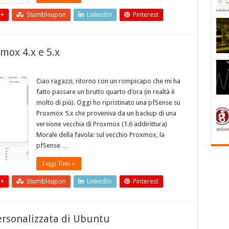
 +
Stumbleupon
LinkedIn
Pinterest
mox 4.x e 5.x
Ciao ragazzi, ritorno con un rompicapo che mi ha
fatto passare un brutto quarto d’ora (in realtà è
molto di più). Oggi ho ripristinato una pfSense su
Proxmox 5.x che proveniva da un backup di una
versione vecchia di Proxmox (1.6 addirittura)
Morale della favola: sul vecchio Proxmox, la
pfSense …
Leggi Tutto »
 +
Stumbleupon
LinkedIn
Pinterest
ersonalizzata di Ubuntu