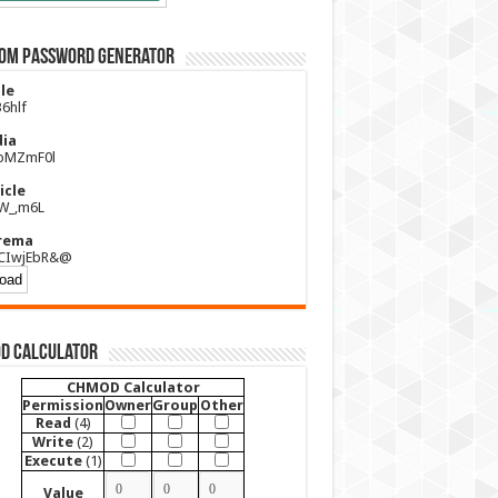
om Password Generator
le
6hlf
ia
pMZmF0l
icle
rW_,m6L
rema
CIwjEbR&@
D Calculator
CHMOD Calculator
Permission
Owner
Group
Other
Read
(4)
Write
(2)
Execute
(1)
Value