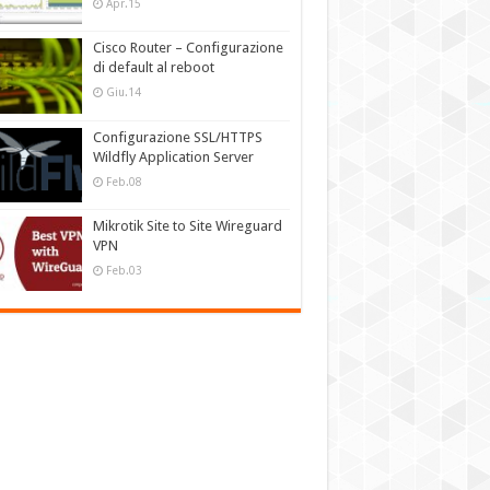
Apr.15
Cisco Router – Configurazione
di default al reboot
Giu.14
Configurazione SSL/HTTPS
Wildfly Application Server
Feb.08
Mikrotik Site to Site Wireguard
VPN
Feb.03