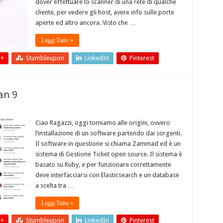
dover effettuare lo scanner di una rete di qualche
cliente, per vedere gli host, avere info sulle porte
aperte ed altro ancora. Visto che …
Leggi Tutto »
 +
Stumbleupon
LinkedIn
Pinterest
an 9
Ciao Ragazzi, oggi torniamo alle origini, ovvero
l’installazione di un software partendo dai sorgenti.
Il software in questione si chiama Zammad ed è un
sistema di Gestione Ticket open source. Il sistema è
basato su Ruby, e per funzionare correttamente
deve interfacciarsi con Elasticsearch e un database
a scelta tra …
Leggi Tutto »
 +
Stumbleupon
LinkedIn
Pinterest