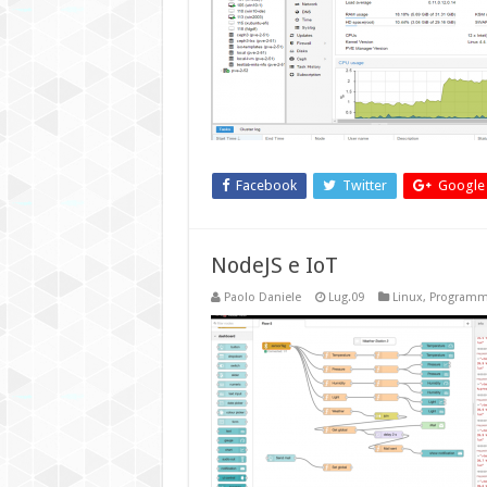
Facebook
Twitter
Google
NodeJS e IoT
Paolo Daniele
Lug.09
Linux
,
Programm