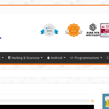
g
Hacking & Sicurezza
Android
Programmazione
C
22 HP