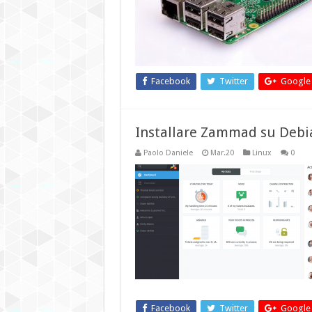
Facebook
Twitter
Google
Installare Zammad su Debi
Paolo Daniele
Mar.20
Linux
0
Facebook
Twitter
Google